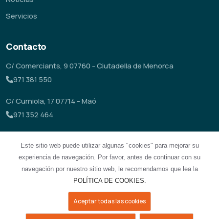
Servicios
Contacto
C/ Comerciants, 9 07760 - Ciutadella de Menorca
971 381 550
C/ Curniola, 17 07714 - Maó
971 352 464
astrame@empresademenorca.org
Este sitio web puede utilizar algunas "cookies" para mejorar su
experiencia de navegación. Por favor, antes de continuar con su
navegación por nuestro sitio web, le recomendamos que lea la
POLÍTICA DE COOKIES.
Aceptar todas las cookies
© Copyright 2023 ASTRAME |
Aviso Legal
|
RGPDUE