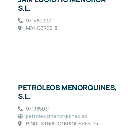
S.L.
971480707
MANOBRES, 8
PETROLEOS MENORQUINES,
S.L.
971385031
petroleosmenorquines.es
P.INDUSTRIAL C/ MANOBRES, 75