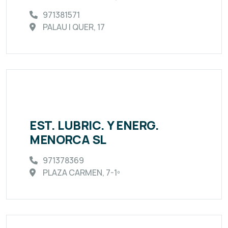
971381571
PALAU I QUER, 17
EST. LUBRIC. Y ENERG.
MENORCA SL
971378369
PLAZA CARMEN, 7-1º