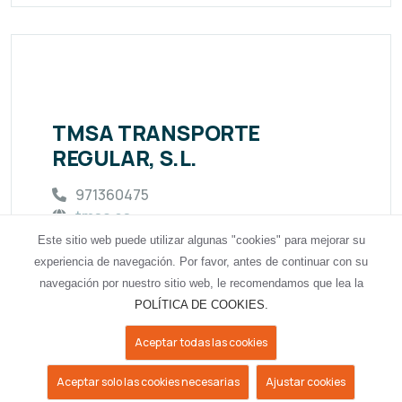
TMSA TRANSPORTE
REGULAR, S.L.
971360475
tmsa.es
CAMINO DE SES RODES, 5 - POIMA
Este sitio web puede utilizar algunas "cookies" para mejorar su
experiencia de navegación. Por favor, antes de continuar con su
navegación por nuestro sitio web, le recomendamos que lea la
POLÍTICA DE COOKIES.
Aceptar todas las cookies
Aceptar solo las cookies necesarias
Ajustar cookies