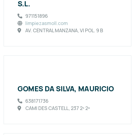
S.L.
971151896
limpiezasmoll.com
AV. CENTRAL MANZANA, VI POL. 9 B
GOMES DA SILVA, MAURICIO
638171736
CAMI DES CASTELL, 237 2º 2ª