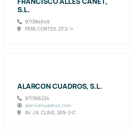
FRANCISCO ALLES CANET,
S.L.
971384649
PERE CORTES, 23 2º 1ª
ALARCON CUADROS, S.L.
971366224
alarconcuadros.com
AV. J.A. CLAVE, 209-2ºC