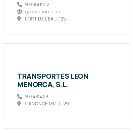
971360202
gasmenorca.es
FORT DE L'EAU, 125
TRANSPORTES LEON
MENORCA, S.L.
971481428
CANONGE MOLL, 29