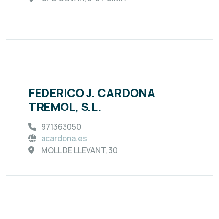
FEDERICO J. CARDONA
TREMOL, S.L.
971363050
acardona.es
MOLL DE LLEVANT, 30